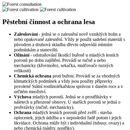
Pěstební činnost a ochrana lesa
Zalesňování
- jedná se o zalesnění nově vzniklých holin a
nebo opakované zalesnění. Vždy je použit sadební materiál s
původem a druhová skladba dřevin odpovídá místním
podmínkám a stanovišti.
Ožínáni
- odstraňování škodící buřeně u mladých lesních
porostů po dobu zajištění. Provádí se ručně a nebo
mechanicky (křovinořez, sekačka, mulčovače ruzných
velikostí)
Chemická ochrana
proti buřeni. Provádí se za vhodných
klimatických podmínek a vždy jsou použity přípravky
povolené Státní rostlinolékařskou správou v daném roce a v
určitém množství.
Výchova
mladých porostů. Jedná se o prostřihávky v
náletech u přirozené obnovy. U starších porostů se jedná o
prořezávky (ručně, mechanicky).
Ochrana
mladých lesních porostů před zvěří - stavba
oplocenek, jejich údržba a v neposlední řadě potom i jejich
likvidace. Ochrana může být i individuální (tubusy, ovazy) a
nebo chemická (nátěry, postřiky).