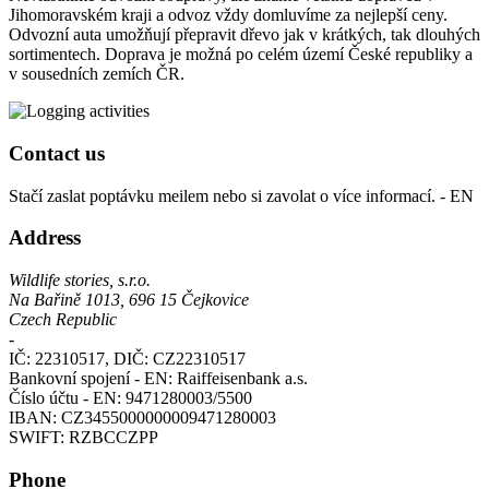
Jihomoravském kraji a odvoz vždy domluvíme za nejlepší ceny.
Odvozní auta umožňují přepravit dřevo jak v krátkých, tak dlouhých
sortimentech. Doprava je možná po celém území České republiky a
v sousedních zemích ČR.
Contact us
Stačí zaslat poptávku meilem nebo si zavolat o více informací. - EN
Address
Wildlife stories, s.r.o.
Na Bařině 1013, 696 15 Čejkovice
Czech Republic
-
IČ: 22310517, DIČ: CZ22310517
Bankovní spojení - EN: Raiffeisenbank a.s.
Číslo účtu - EN: 9471280003/5500
IBAN: CZ3455000000009471280003
SWIFT: RZBCCZPP
Phone