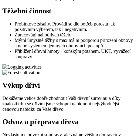
Těžební činnost
Probírkové zásahy. Provádí se dle potřeb porostu jak
pozitivním výběrem, tak i negativním.
Zpracování nahodilých těžeb.
Mýtní úmyslné těžby s maximální podporou přirození obnovy
a nebo systémem jemných obnovních postupů.
Přiblížení dřevní hmoty - koňským potahem, UKT, vyvážecí
soupravy
Výkup dříví
Dokážeme velice dobře zhodnotit Vaši dřevní surovinu a díky
znalosti trhu se dřívím jsme schopni nabídnout nejvýhodnější
cenovou nabídku za Vaše dřevo.
Odvoz a přeprava dřeva
Nevlastníme odvozní soupravy, ale známe většinu dopravců v